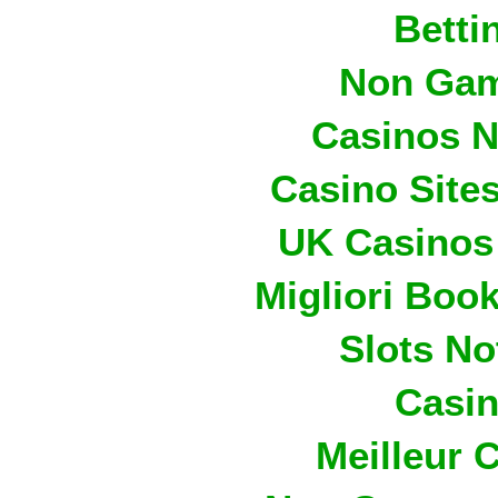
Betti
Non Gam
Casinos 
Casino Site
UK Casinos
Migliori Bo
Slots N
Casin
Meilleur 